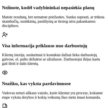
Nežinote, kodėl vadybininkai nepasiekia planų
Matote rezultatą, bet nematote priežasties. Sunku suprasti, ar trūksta
skambučių, susitikimų, pasiūlymų ar tiesiog nėra pakankamos
disciplinos.
Visa informacija priklauso nuo darbuotojų
Klientų istorija, susitarimai ir kontaktai dažnai lieka darbuotojų
galvose, el. pašto dėžutėse ar užrašuose. Darbuotojui išėjus kartu
gali išeiti ir dalis klientų.
Neaišku, kas vyksta pardavimuose
Vadovas neturi aiškaus vaizdo, kurie klientai yra procese, kokiame
etape vyksta derybos ir kokių veiksmų šiuo metu imasi komanda.