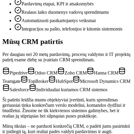
Pardavimų etapai, KPI ir atsakomybės
Realaus laiko duomenys vadovų sprendimams
Automatizuoti pasikartojantys veiksmai
Integracijos su pašto, telefonijos ir kitomis sistemomis
Mūsų CRM patirtis
Per daugiau nei 20 metų pardavimų, procesų valdymo ir IT projektų
patirtį esame dirbę su įvairiais CRM sprendimais.
Pipedrive
Odoo CRM
Zoho CRM
Hanna CRM
Teamgate
TopBroker
HubSpot
Microsoft Dynamics CRM
Salesforce
Individualiai kuriamos CRM sistemos
Ši patirtis leidžia mums objektyviai įvertinti, kuris sprendimas
geriausiai tinka konkrečiam verslo modeliui, komandos dydžiui ir
biudžetui. Žinome ne tik kiekvienos sistemos galimybes, bet ir
realias jų stipriąsias bei silpnąsias puses praktikoje.
Mūsų tikslas – ne parduoti konkrečią CRM, o padėti jums pasirinkti
ir įsidiegti tą, kuri realiai padės valdyti pardavimus ir augti.