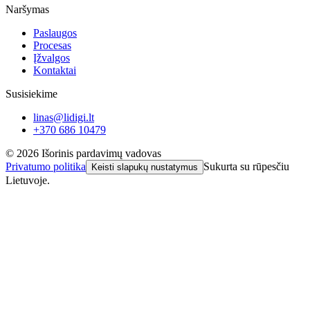
Naršymas
Paslaugos
Procesas
Įžvalgos
Kontaktai
Susisiekime
linas@lidigi.lt
+370 686 10479
©
2026
Išorinis pardavimų vadovas
Privatumo politika
Sukurta su rūpesčiu
Keisti slapukų nustatymus
Lietuvoje.