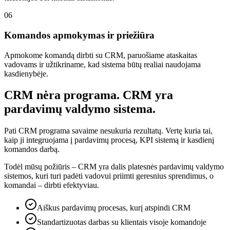
06
Komandos apmokymas ir priežiūra
Apmokome komandą dirbti su CRM, paruošiame ataskaitas
vadovams ir užtikriname, kad sistema būtų realiai naudojama
kasdienybėje.
CRM nėra programa. CRM yra
pardavimų valdymo sistema.
Pati CRM programa savaime nesukuria rezultatų. Vertę kuria tai,
kaip ji integruojama į pardavimų procesą, KPI sistemą ir kasdienį
komandos darbą.
Todėl mūsų požiūris – CRM yra dalis platesnės pardavimų valdymo
sistemos, kuri turi padėti vadovui priimti geresnius sprendimus, o
komandai – dirbti efektyviau.
Aiškus pardavimų procesas, kurį atspindi CRM
Standartizuotas darbas su klientais visoje komandoje