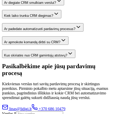
Ar diegiate CRM smulkiam verslui?
Kiek laiko trunka CRM diegimas?
Ar padedate automatizuoti pardavimų procesus?
Ar apmokote komandą dirbti su CRM?
Kuo skiriatės nuo CRM gamintojų atstovų?
Pasikalbėkime apie jūsų pardavimų
procesą
Kiekvienas verslas turi savitą pardavimų procesą ir skirtingus
poreikius. Pirminio pokalbio metu aptarsime jūsų situaciją, esamus
įrankius, pagrindinius iššūkius ir kokie CRM bei automatizavimo
sprendimai galėtų sukurti didžiausią naudą jūsų verslui.
linas@lidigi.lt
+370 686 10479
Vardas *