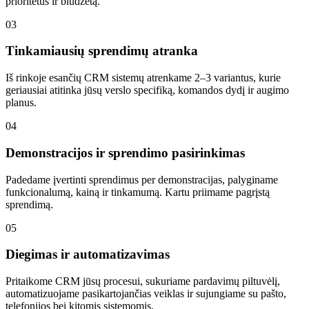
prioritetus ir biudžetą.
03
Tinkamiausių sprendimų atranka
Iš rinkoje esančių CRM sistemų atrenkame 2–3 variantus, kurie
geriausiai atitinka jūsų verslo specifiką, komandos dydį ir augimo
planus.
04
Demonstracijos ir sprendimo pasirinkimas
Padedame įvertinti sprendimus per demonstracijas, palyginame
funkcionalumą, kainą ir tinkamumą. Kartu priimame pagrįstą
sprendimą.
05
Diegimas ir automatizavimas
Pritaikome CRM jūsų procesui, sukuriame pardavimų piltuvėlį,
automatizuojame pasikartojančias veiklas ir sujungiame su pašto,
telefonijos bei kitomis sistemomis.