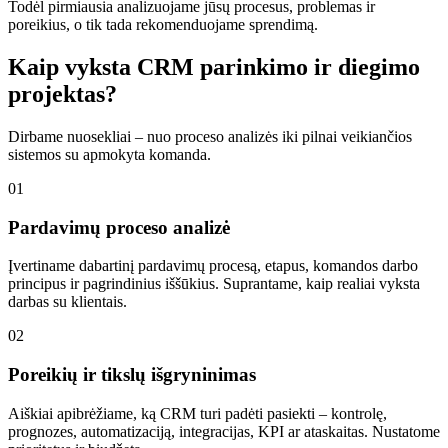
Todėl pirmiausia analizuojame jūsų procesus, problemas ir
poreikius, o tik tada rekomenduojame sprendimą.
Kaip vyksta CRM parinkimo ir diegimo
projektas?
Dirbame nuosekliai – nuo proceso analizės iki pilnai veikiančios
sistemos su apmokyta komanda.
01
Pardavimų proceso analizė
Įvertiname dabartinį pardavimų procesą, etapus, komandos darbo
principus ir pagrindinius iššūkius. Suprantame, kaip realiai vyksta
darbas su klientais.
02
Poreikių ir tikslų išgryninimas
Aiškiai apibrėžiame, ką CRM turi padėti pasiekti – kontrolę,
prognozes, automatizaciją, integracijas, KPI ar ataskaitas. Nustatome