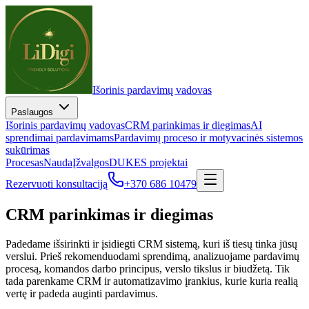
Išorinis pardavimų vadovas
Paslaugos
Išorinis pardavimų vadovas
CRM parinkimas ir diegimas
AI
sprendimai pardavimams
Pardavimų proceso ir motyvacinės sistemos
sukūrimas
Procesas
Nauda
Įžvalgos
DUK
ES projektai
Rezervuoti konsultaciją
+370 686 10479
CRM parinkimas ir
diegimas
Padedame išsirinkti ir įsidiegti CRM sistemą, kuri iš tiesų tinka jūsų
verslui. Prieš rekomenduodami sprendimą, analizuojame pardavimų
procesą, komandos darbo principus, verslo tikslus ir biudžetą. Tik
tada parenkame CRM ir automatizavimo įrankius, kurie kuria realią
vertę ir padeda auginti pardavimus.