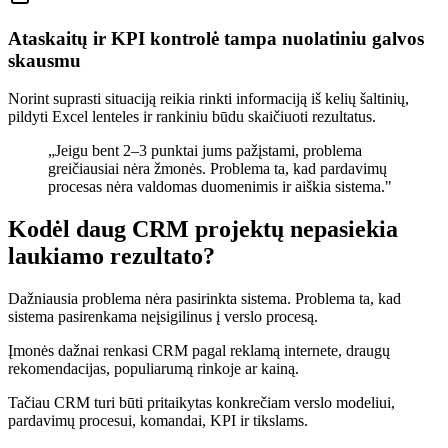
Ataskaitų ir KPI kontrolė tampa nuolatiniu galvos
skausmu
Norint suprasti situaciją reikia rinkti informaciją iš kelių šaltinių,
pildyti Excel lenteles ir rankiniu būdu skaičiuoti rezultatus.
„Jeigu bent 2–3 punktai jums pažįstami, problema
greičiausiai nėra žmonės. Problema ta, kad pardavimų
procesas nėra valdomas duomenimis ir aiškia sistema."
Kodėl daug CRM projektų nepasiekia
laukiamo rezultato?
Dažniausia problema nėra pasirinkta sistema. Problema ta, kad
sistema pasirenkama neįsigilinus į verslo procesą.
Įmonės dažnai renkasi CRM pagal reklamą internete, draugų
rekomendacijas, populiarumą rinkoje ar kainą.
Tačiau CRM turi būti pritaikytas konkrečiam verslo modeliui,
pardavimų procesui, komandai, KPI ir tikslams.