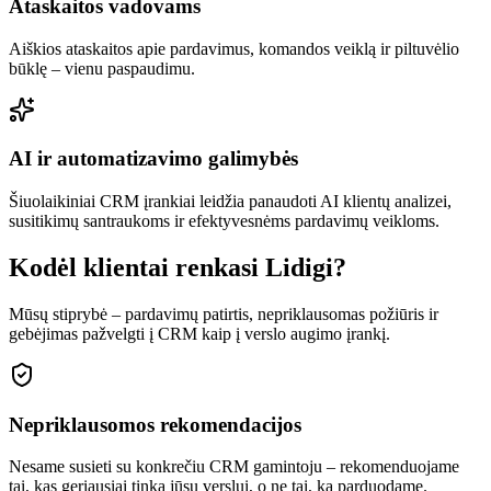
Ataskaitos vadovams
Aiškios ataskaitos apie pardavimus, komandos veiklą ir piltuvėlio
būklę – vienu paspaudimu.
AI ir automatizavimo galimybės
Šiuolaikiniai CRM įrankiai leidžia panaudoti AI klientų analizei,
susitikimų santraukoms ir efektyvesnėms pardavimų veikloms.
Kodėl klientai renkasi Lidigi?
Mūsų stiprybė – pardavimų patirtis, nepriklausomas požiūris ir
gebėjimas pažvelgti į CRM kaip į verslo augimo įrankį.
Nepriklausomos rekomendacijos
Nesame susieti su konkrečiu CRM gamintoju – rekomenduojame
tai, kas geriausiai tinka jūsų verslui, o ne tai, ką parduodame.