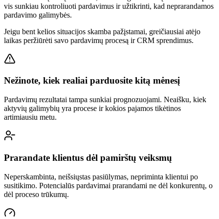
vis sunkiau kontroliuoti pardavimus ir užtikrinti, kad neprarandamos
pardavimo galimybės.
Jeigu bent kelios situacijos skamba pažįstamai, greičiausiai atėjo
laikas peržiūrėti savo pardavimų procesą ir CRM sprendimus.
Nežinote, kiek realiai parduosite kitą mėnesį
Pardavimų rezultatai tampa sunkiai prognozuojami. Neaišku, kiek
aktyvių galimybių yra procese ir kokios pajamos tikėtinos
artimiausiu metu.
Prarandate klientus dėl pamirštų veiksmų
Neperskambinta, neišsiųstas pasiūlymas, nepriminta klientui po
susitikimo. Potencialūs pardavimai prarandami ne dėl konkurentų, o
dėl proceso trūkumų.