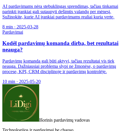
AI pardavimams nėra stebuklingas sprendimas, tačiau tinkamai
parinkti įrankiai gali sutaupyti dešimtis valandų per mėnesį.
Sužinokite, kurie AI įrankiai pardavimams realiai kuria vertę.
8 min
·
2025-03-28
Pardavimai
Kodėl pardavimų komanda dirba, bet rezultatai
neauga?
Pardavimų komanda gali būti aktyvi, tačiau rezultatai vis tiek
neauga. Dažniausiai problema slypi ne žmonėse, o pardavimų
procese, KPI, CRM disciplinoje ir pardavimų kontrolėje.
10 min
·
2025-05-20
Išorinis pardavimų vadovas
Technologijos ir pardavimai be chaoso.