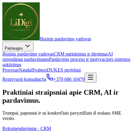
Išorinis pardavimų vadovas
Paslaugos
Išorinis pardavimų vadovas
CRM parinkimas ir diegimas
AI
sprendimai pardavimams
Pardavimų proceso ir motyvacinės sistemos
sukūrimas
Procesas
Nauda
Įžvalgos
DUK
ES projektai
Rezervuoti konsultaciją
+370 686 10479
Praktiniai straipsniai apie CRM, AI ir
pardavimus.
Trumpai, paprastai ir su konkrečiais pavyzdžiais iš realaus SME
verslo.
Rekomenduojama ·
CRM