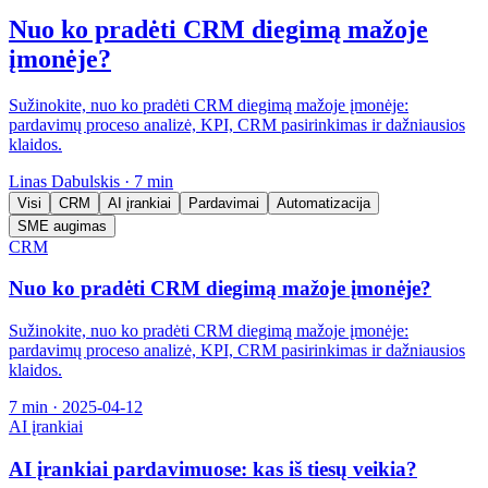
Nuo ko pradėti CRM diegimą mažoje
įmonėje?
Sužinokite, nuo ko pradėti CRM diegimą mažoje įmonėje:
pardavimų proceso analizė, KPI, CRM pasirinkimas ir dažniausios
klaidos.
Linas Dabulskis
·
7 min
Visi
CRM
AI įrankiai
Pardavimai
Automatizacija
SME augimas
CRM
Nuo ko pradėti CRM diegimą mažoje įmonėje?
Sužinokite, nuo ko pradėti CRM diegimą mažoje įmonėje:
pardavimų proceso analizė, KPI, CRM pasirinkimas ir dažniausios
klaidos.
7 min
·
2025-04-12
AI įrankiai
AI įrankiai pardavimuose: kas iš tiesų veikia?