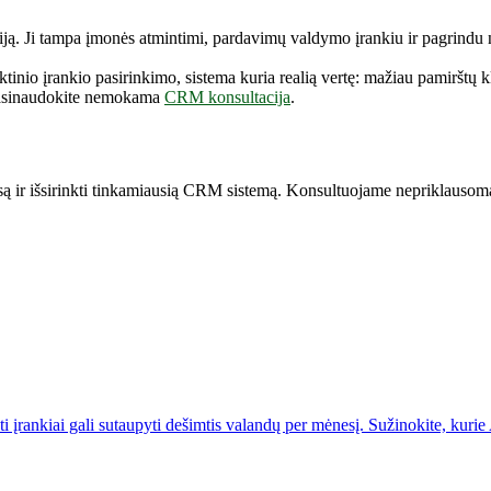
iją. Ji tampa įmonės atmintimi, pardavimų valdymo įrankiu ir pagrindu
nio įrankio pasirinkimo, sistema kuria realią vertę: mažiau pamirštų k
, pasinaudokite nemokama
CRM konsultacija
.
ą ir išsirinkti tinkamiausią CRM sistemą. Konsultuojame nepriklausoma
įrankiai gali sutaupyti dešimtis valandų per mėnesį. Sužinokite, kurie 