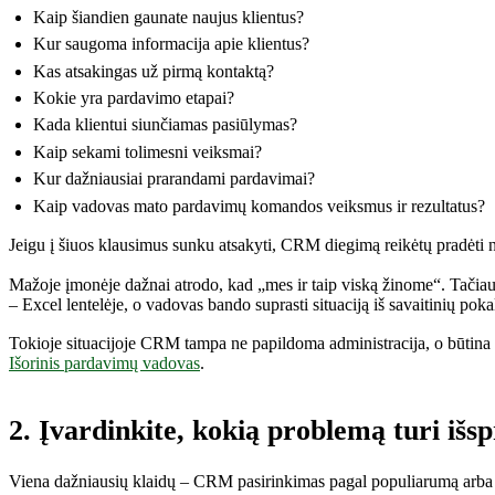
Kaip šiandien gaunate naujus klientus?
Kur saugoma informacija apie klientus?
Kas atsakingas už pirmą kontaktą?
Kokie yra pardavimo etapai?
Kada klientui siunčiamas pasiūlymas?
Kaip sekami tolimesni veiksmai?
Kur dažniausiai prarandami pardavimai?
Kaip vadovas mato pardavimų komandos veiksmus ir rezultatus?
Jeigu į šiuos klausimus sunku atsakyti, CRM diegimą reikėtų pradėti n
Mažoje įmonėje dažnai atrodo, kad „mes ir taip viską žinome“. Tačiau k
– Excel lentelėje, o vadovas bando suprasti situaciją iš savaitinių poka
Tokioje situacijoje CRM tampa ne papildoma administracija, o būtina
Išorinis pardavimų vadovas
.
2. Įvardinkite, kokią problemą turi iš
Viena dažniausių klaidų – CRM pasirinkimas pagal populiarumą arba p