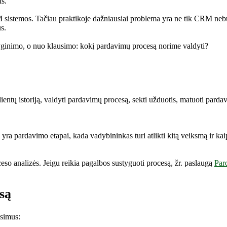
is.
M sistemos. Tačiau praktikoje dažniausiai problema yra ne tik CRM ne
s.
yginimo, o nuo klausimo: kokį pardavimų procesą norime valdyti?
lientų istoriją, valdyti pardavimų procesą, sekti užduotis, matuoti parda
e yra pardavimo etapai, kada vadybininkas turi atlikti kitą veiksmą ir 
 analizės. Jeigu reikia pagalbos sustyguoti procesą, žr. paslaugą
Par
są
usimus: