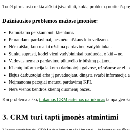
Todėl pirmiausia reikia aiškiai įsivardinti, kokią problemą norite išsprę
Dažniausios problemos mažose įmonėse:
Pamirštama perskambinti klientams.
Prarandami pardavimai, nes nėra aiškaus kito veiksmo.
Nėra aišku, kuo realiai užsiima pardavimų vadybininkai.
Sunku suprasti, kodėl vieni vadybininkai parduoda, o kiti – ne.
Vadovas nemato pardavimų piltuvėlio ir būsimų pajamų.
Klientų informacija laikoma darbuotojų galvose, užrašuose ar el. p
Išėjus darbuotojui arba jį pavaduojant, dingsta svarbi informacija a
Neįmanoma patogiai matuoti pardavimų KPI.
Nėra vienos bendros klientų duomenų bazės.
Kai problema aiški,
tinkamos CRM sistemos parinkimas
tampa gerokai 
3. CRM turi tapti įmonės atmintimi