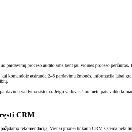
uo pardavimų proceso audito arba bent jau vidinės proceso peržiūros. T
ai komandoje atsiranda 2–6 pardavimų žmonės, informacija labai greitai 
lbių.
 pardavimų valdymo sistema. Jeigu vadovas šiuo metu pats valdo komand
spręsti CRM
ažįstamo rekomendaciją. Vienai įmonei tinkanti CRM sistema nebūtinai