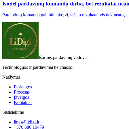
Kodėl pardavimų komanda dirba, bet rezultatai nea
Pardavimų komanda gali būti aktyvi, tačiau rezultatai vis tiek neaug
Išorinis pardavimų vadovas
Technologijos ir pardavimai be chaoso.
Naršymas
Paslaugos
Procesas
Įžvalgos
Kontaktai
Susisiekime
linas@lidigi.lt
+370 686 10479