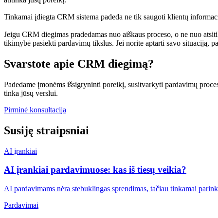
Tinkamai įdiegta CRM sistema padeda ne tik saugoti klientų informac
Jeigu CRM diegimas pradedamas nuo aiškaus proceso, o ne nuo atsitikti
tikimybė pasiekti pardavimų tikslus. Jei norite aptarti savo situaciją
Svarstote apie CRM diegimą?
Padedame įmonėms išsigryninti poreikį, susitvarkyti pardavimų proces
tinka jūsų verslui.
Pirminė konsultacija
Susiję straipsniai
AI įrankiai
AI įrankiai pardavimuose: kas iš tiesų veikia?
AI pardavimams nėra stebuklingas sprendimas, tačiau tinkamai parinkti 
Pardavimai