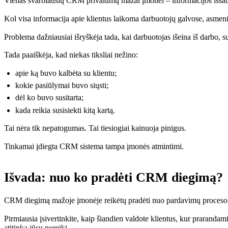
Vienas svarbiausių CRM privalumų mažai įmonei – informacijos išsa
Kol visa informacija apie klientus laikoma darbuotojų galvose, asmeni
Problema dažniausiai išryškėja tada, kai darbuotojas išeina iš darbo, su
Tada paaiškėja, kad niekas tiksliai nežino:
apie ką buvo kalbėta su klientu;
kokie pasiūlymai buvo siųsti;
dėl ko buvo susitarta;
kada reikia susisiekti kitą kartą.
Tai nėra tik nepatogumas. Tai tiesiogiai kainuoja pinigus.
Tinkamai įdiegta CRM sistema tampa įmonės atmintimi.
Išvada: nuo ko pradėti CRM diegimą?
CRM diegimą mažoje įmonėje reikėtų pradėti nuo pardavimų proceso,
Pirmiausia įsivertinkite, kaip šiandien valdote klientus, kur praranda
atitinka jūsų poreikį.