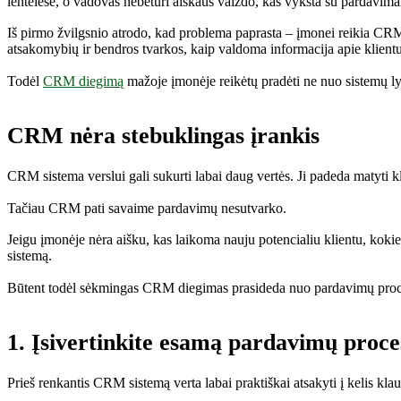
lentelėse, o vadovas nebeturi aiškaus vaizdo, kas vyksta su pardavima
Iš pirmo žvilgsnio atrodo, kad problema paprasta – įmonei reikia CR
atsakomybių ir bendros tvarkos, kaip valdoma informacija apie klientu
Todėl
CRM diegimą
mažoje įmonėje reikėtų pradėti ne nuo sistemų l
CRM nėra stebuklingas įrankis
CRM sistema verslui gali sukurti labai daug vertės. Ji padeda matyti k
Tačiau CRM pati savaime pardavimų nesutvarko.
Jeigu įmonėje nėra aišku, kas laikoma nauju potencialiu klientu, koki
sistemą.
Būtent todėl sėkmingas CRM diegimas prasideda nuo pardavimų proceso
1. Įsivertinkite esamą pardavimų proce
Prieš renkantis CRM sistemą verta labai praktiškai atsakyti į kelis kla