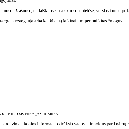
ugojimas.
niuose užrašuose, el. laiškuose ar atskirose lentelėse, verslas tampa p
serga, atostogauja arba kai klientą laikinai turi perimti kitas žmogus.
 o ne nuo sistemos pasirinkimo.
mi pardavimai, kokios informacijos trūksta vadovui ir kokius pardavimų 