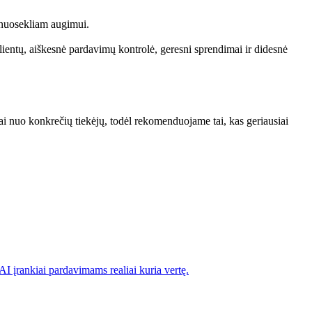
 nuosekliam augimui.
lientų, aiškesnė pardavimų kontrolė, geresni sprendimai ir didesnė
i nuo konkrečių tiekėjų, todėl rekomenduojame tai, kas geriausiai
AI įrankiai pardavimams realiai kuria vertę.