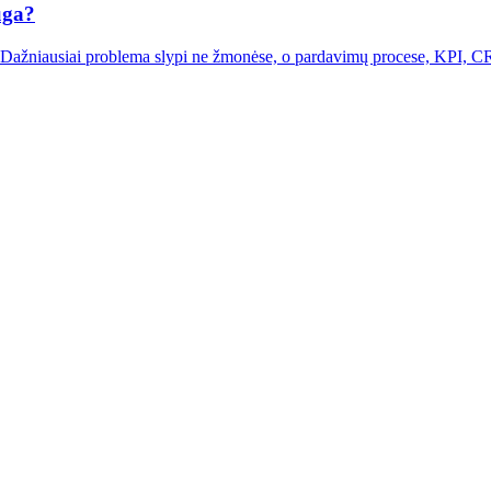
uga?
a. Dažniausiai problema slypi ne žmonėse, o pardavimų procese, KPI, CR