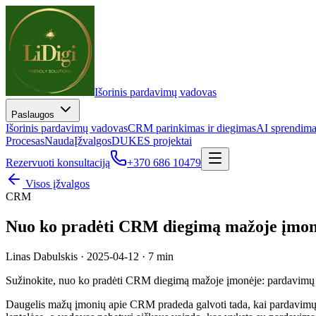
Išorinis pardavimų vadovas
Paslaugos
Išorinis pardavimų vadovas
CRM parinkimas ir diegimas
AI sprendim
Procesas
Nauda
Įžvalgos
DUK
ES projektai
Rezervuoti konsultaciją
+370 686 10479
Visos įžvalgos
CRM
Nuo ko pradėti CRM diegimą mažoje įmon
Linas Dabulskis
·
2025-04-12
·
7 min
Sužinokite, nuo ko pradėti CRM diegimą mažoje įmonėje: pardavimų p
Daugelis mažų įmonių apie CRM pradeda galvoti tada, kai pardavimų p