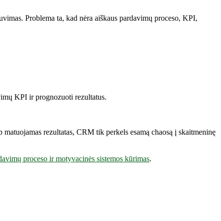
buvimas. Problema ta, kad nėra aiškaus pardavimų proceso, KPI,
vimų KPI ir prognozuoti rezultatus.
kaip matuojamas rezultatas, CRM tik perkels esamą chaosą į skaitmeninę
davimų proceso ir motyvacinės sistemos kūrimas
.