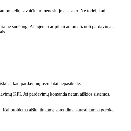
čiau po kelių savaičių ar mėnesių jo atsisako. Ne todėl, kad
ria ne sudėtingi AI agentai ar pilnai automatizuoti pardavimai.
ais.
aiškėja, kad pardavimų rezultatai nepasikeitė.
davimų KPI. Jei pardavimų komanda neturi aiškios sistemos,
as. Kai problema aiški, tinkamą sprendimą surasti tampa gerokai