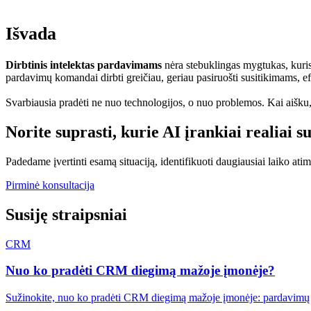
Išvada
Dirbtinis intelektas pardavimams
nėra stebuklingas mygtukas, kuris
pardavimų komandai dirbti greičiau, geriau pasiruošti susitikimams, efe
Svarbiausia pradėti ne nuo technologijos, o nuo problemos. Kai aišku
Norite suprasti, kurie AI įrankiai realiai
Padedame įvertinti esamą situaciją, identifikuoti daugiausiai laiko atim
Pirminė konsultacija
Susiję straipsniai
CRM
Nuo ko pradėti CRM diegimą mažoje įmonėje?
Sužinokite, nuo ko pradėti CRM diegimą mažoje įmonėje: pardavimų p