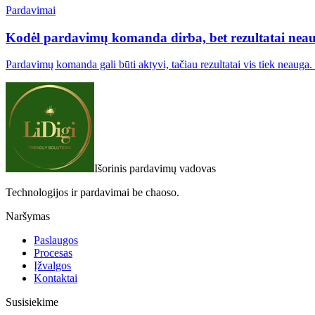
Pardavimai
Kodėl pardavimų komanda dirba, bet rezultatai nea
Pardavimų komanda gali būti aktyvi, tačiau rezultatai vis tiek neaug
Išorinis pardavimų vadovas
Technologijos ir pardavimai be chaoso.
Naršymas
Paslaugos
Procesas
Įžvalgos
Kontaktai
Susisiekime