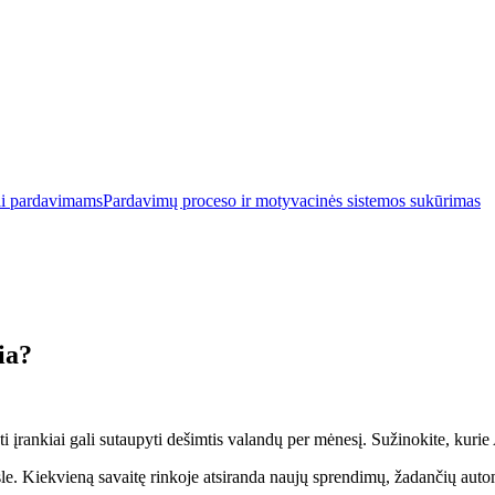
ai pardavimams
Pardavimų proceso ir motyvacinės sistemos sukūrimas
ia?
įrankiai gali sutaupyti dešimtis valandų per mėnesį. Sužinokite, kurie 
sle. Kiekvieną savaitę rinkoje atsiranda naujų sprendimų, žadančių auto