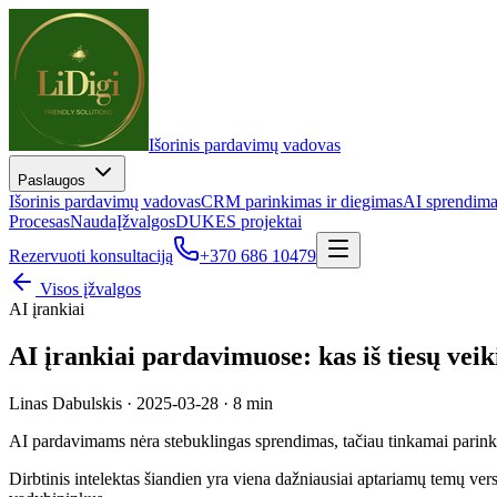
Išorinis pardavimų vadovas
Paslaugos
Išorinis pardavimų vadovas
CRM parinkimas ir diegimas
AI sprendim
Procesas
Nauda
Įžvalgos
DUK
ES projektai
Rezervuoti konsultaciją
+370 686 10479
Visos įžvalgos
AI įrankiai
AI įrankiai pardavimuose: kas iš tiesų veik
Linas Dabulskis
·
2025-03-28
·
8 min
AI pardavimams nėra stebuklingas sprendimas, tačiau tinkamai parinkti 
Dirbtinis intelektas šiandien yra viena dažniausiai aptariamų temų ver