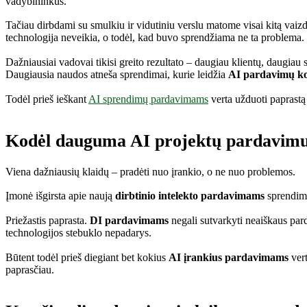
vadybininkus.
Tačiau dirbdami su smulkiu ir vidutiniu verslu matome visai kitą vaiz
technologija neveikia, o todėl, kad buvo sprendžiama ne ta problema.
Dažniausiai vadovai tikisi greito rezultato – daugiau klientų, daugiau
Daugiausia naudos atneša sprendimai, kurie leidžia
AI pardavimų k
Todėl prieš ieškant
AI sprendimų pardavimams
verta užduoti paprastą
Kodėl dauguma AI projektų pardavimuo
Viena dažniausių klaidų – pradėti nuo įrankio, o ne nuo problemos.
Įmonė išgirsta apie naują
dirbtinio intelekto pardavimams
sprendimą,
Priežastis paprasta.
DI pardavimams
negali sutvarkyti neaiškaus pa
technologijos stebuklo nepadarys.
Būtent todėl prieš diegiant bet kokius
AI įrankius pardavimams
vert
paprasčiau.