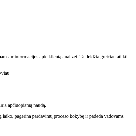
 ar informacijos apie klientą analizei. Tai leidžia greičiau atlikti
yviau.
ukuria apčiuopiamą naudą.
daug laiko, pagerina pardavimų proceso kokybę ir padeda vadovams