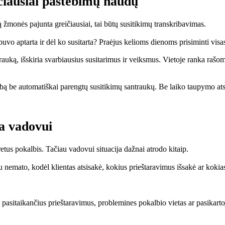
čiausiai pastebimų naudų
ą žmonės pajunta greičiausiai, tai būtų susitikimų transkribavimas.
buvo aptarta ir dėl ko susitarta? Praėjus kelioms dienoms prisiminti vis
rauką, išskiria svarbiausius susitarimus ir veiksmus. Vietoje ranka rašom
bą be automatiškai parengtų susitikimų santraukų. Be laiko taupymo at
a vadovui
tus pokalbis. Tačiau vadovui situacija dažnai atrodo kitaip.
 nemato, kodėl klientas atsisakė, kokius prieštaravimus išsakė ar koki
 pasitaikančius prieštaravimus, problemines pokalbio vietas ar pasikarto