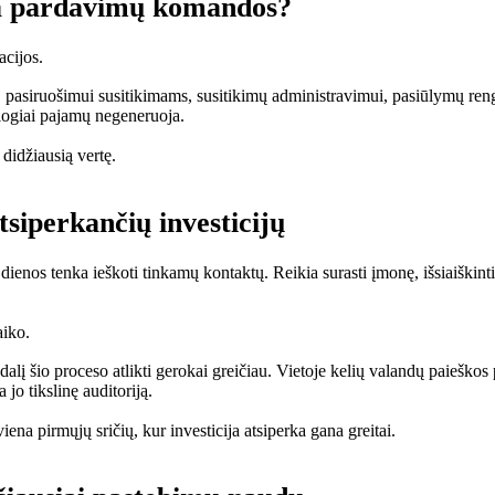
da pardavimų komandos?
acijos.
, pasiruošimui susitikimams, susitikimų administravimui, pasiūlymų reng
siogiai pajamų negeneruoja.
didžiausią vertę.
atsiperkančių investicijų
enos tenka ieškoti tinkamų kontaktų. Reikia surasti įmonę, išsiaiškinti 
aiko.
dalį šio proceso atlikti gerokai greičiau. Vietoje kelių valandų paieškos
a jo tikslinę auditoriją.
ena pirmųjų sričių, kur investicija atsiperka gana greitai.