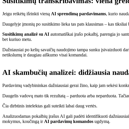
Susitikimų transkribavimas: viena grei
Jeigu reikėtų išrinkti vieną
AI sprendimą pardavimams
, kurio naud
Daugelyje įmonių po susitikimo lieka tas pats klausimas – kas tiksliai 
Susitikimų analizė su AI
automatiškai įrašo pokalbį, parengia jo sant
bet kuriuo metu.
Dažniausiai po kelių savaičių naudojimo tampa sunku įsivaizduoti dar
netikslumų ir daugiau aiškumo visai komandai.
AI skambučių analizei: didžiausia naud
Pardavimų vadybininkas dažniausiai gerai žino, kaip jam sekėsi konkre
Daugelis vadovų mato tik rezultatą – parduota arba neparduota. Tačiau
Čia dirbtinis intelektas gali suteikti labai daug vertės.
Analizuodamas pokalbių įrašus AI gali padėti identifikuoti dažniausiai
mokymus, koučingą ir
AI pardavimų komandos
ugdymą.