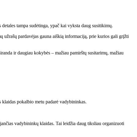
as detales tampa sudėtinga, ypač kai vyksta daug susitikimų.
ų užrašų pardavėjas gauna aiškią informaciją, prie kurios gali grįžti
siranda ir daugiau kokybės – mažiau pamirštų susitarimų, mažiau
as klaidas pokalbio metu padarė vadybininkas.
jančias vadybininkų klaidas. Tai leidžia daug tiksliau organizuoti