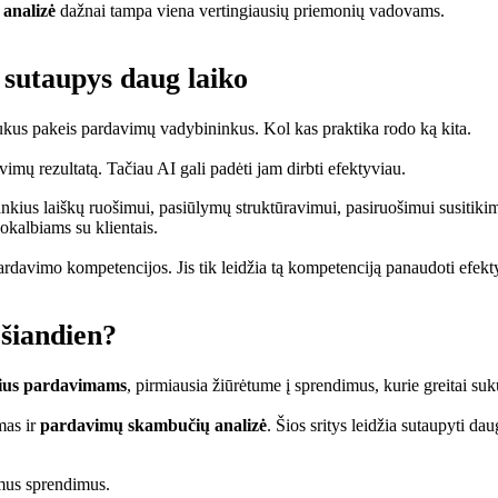
analizė
dažnai tampa viena vertingiausių priemonių vadovams.
sutaupys daug laiko
etrukus pakeis pardavimų vadybininkus. Kol kas praktika rodo ką kita.
imų rezultatą. Tačiau AI gali padėti jam dirbti efektyviau.
us laiškų ruošimui, pasiūlymų struktūravimui, pasiruošimui susitikimams
pokalbiams su klientais.
rdavimo kompetencijos. Jis tik leidžia tą kompetenciją panaudoti efekt
šiandien?
ius pardavimams
, pirmiausia žiūrėtume į sprendimus, kurie greitai s
mas ir
pardavimų skambučių analizė
. Šios sritys leidžia sutaupyti 
omus sprendimus.