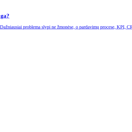
uga?
a. Dažniausiai problema slypi ne žmonėse, o pardavimų procese, KPI, CR