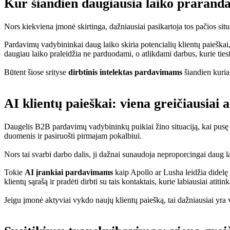
Kur šiandien daugiausia laiko praran
Nors kiekviena įmonė skirtinga, dažniausiai pasikartoja tos pačios situ
Pardavimų vadybininkai daug laiko skiria potencialių klientų paieškai
daugiau laiko praleidžia ne parduodami, o atlikdami darbus, kurie tie
Būtent šiose srityse
dirbtinis intelektas pardavimams
šiandien kuria 
AI klientų paieškai: viena greičiausiai 
Daugelis B2B pardavimų vadybininkų puikiai žino situaciją, kai pusę di
duomenis ir pasiruošti pirmajam pokalbiui.
Nors tai svarbi darbo dalis, ji dažnai sunaudoja neproporcingai daug l
Tokie
AI įrankiai pardavimams
kaip Apollo ar Lusha leidžia didelę 
klientų sąrašą ir pradėti dirbti su tais kontaktais, kurie labiausiai atitink
Jeigu įmonė aktyviai vykdo naujų klientų paiešką, tai dažniausiai yra vi