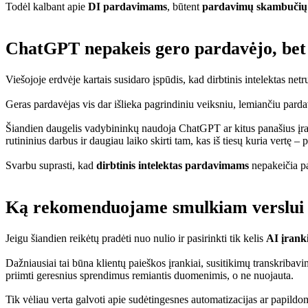
Todėl kalbant apie
DI pardavimams
, būtent
pardavimų skambučių 
ChatGPT nepakeis gero pardavėjo, bet 
Viešojoje erdvėje kartais susidaro įspūdis, kad dirbtinis intelektas n
Geras pardavėjas vis dar išlieka pagrindiniu veiksniu, lemiančiu pardav
Šiandien daugelis vadybininkų naudoja ChatGPT ar kitus panašius įranki
rutininius darbus ir daugiau laiko skirti tam, kas iš tiesų kuria vertę – 
Svarbu suprasti, kad
dirbtinis intelektas pardavimams
nepakeičia pa
Ką rekomenduojame smulkiam verslui 
Jeigu šiandien reikėtų pradėti nuo nulio ir pasirinkti tik kelis
AI įrank
Dažniausiai tai būna klientų paieškos įrankiai, susitikimų transkribavi
priimti geresnius sprendimus remiantis duomenimis, o ne nuojauta.
Tik vėliau verta galvoti apie sudėtingesnes automatizacijas ar papild