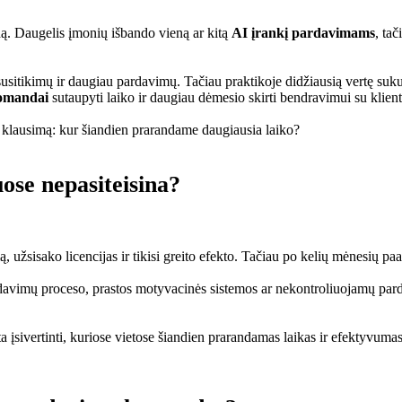
dą. Daugelis įmonių išbando vieną ar kitą
AI įrankį pardavimams
, ta
 susitikimų ir daugiau pardavimų. Tačiau praktikoje didžiausią vertę suku
omandai
sutaupyti laiko ir daugiau dėmesio skirti bendravimui su klient
 klausimą: kur šiandien prarandame daugiausia laiko?
se nepasiteisina?
 užsisako licencijas ir tikisi greito efekto. Tačiau po kelių mėnesių pa
rdavimų proceso, prastos motyvacinės sistemos ar nekontroliuojamų par
a įsivertinti, kuriose vietose šiandien prarandamas laikas ir efektyvum