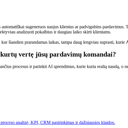
 automatiškai sugeneruos naujus klientus ar padvigubins pardavimus. T
ktyviau analizuoti pokalbius ir daugiau laiko skirti klientams.
, kur šiandien prarandamas laikas, tampa daug lengviau suprasti, kurie
 sukurtų vertę jūsų pardavimų komandai?
ančius procesus ir parinkti AI sprendimus, kurie kuria realią naudą, o ne
roceso analizė, KPI, CRM pasirinkimas ir dažniausios klaidos.